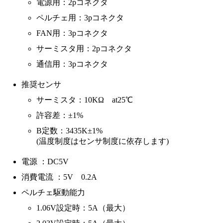
電源用：2pコネクタ
ペルチェ用：3pコネクタ
FAN用：3pコネクタ
サーミスタ用：2pコネクタ
通信用：3pコネクタ
推奨センサ
サーミスタ：10KΩ at25℃
許容差：±1%
B定数：3435K±1%
(温度制度はセンサ制度に依存します)
電源 ：DC5V
消費電流 ：5V 0.2A
ペルチェ駆動能力
1.06V設定時：5A（最大）