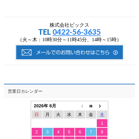
株式会社ビックス
TEL
0422-56-3635
（火～木：10時30分～11時45分、14時～15時）
営業日カレンダー
2026年 8月
日
月
火
水
木
金
土
1
2
3
4
5
6
7
8