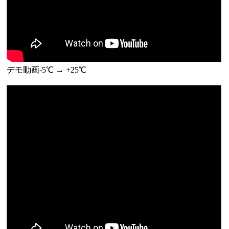
デモ動画-5℃ → +25℃