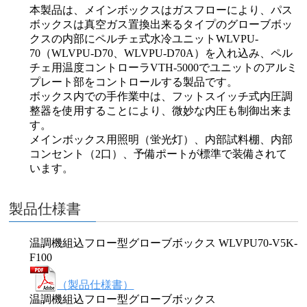
本製品は、メインボックスはガスフローにより、パス
ボックスは真空ガス置換出来るタイプのグローブボッ
クスの内部にペルチェ式水冷ユニットWLVPU-
70（WLVPU-D70、WLVPU-D70A）を入れ込み、ペル
チェ用温度コントローラVTH-5000でユニットのアルミ
プレート部をコントロールする製品です。
ボックス内での手作業中は、フットスイッチ式内圧調
整器を使用することにより、微妙な内圧も制御出来ま
す。
メインボックス用照明（蛍光灯）、内部試料棚、内部
コンセント（2口）、予備ポートが標準で装備されて
います。
製品仕様書
温調機組込フロー型グローブボックス WLVPU70-V5K-
F100
（製品仕様書）
温調機組込フロー型グローブボックス